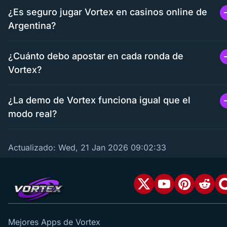
¿Es seguro jugar Vortex en casinos online de
Argentina?
¿Cuánto debo apostar en cada ronda de
Vortex?
¿La demo de Vortex funciona igual que el
modo real?
Actualizado:
Wed, 21 Jan 2026 09:02:33
Mejores Apps de Vortex