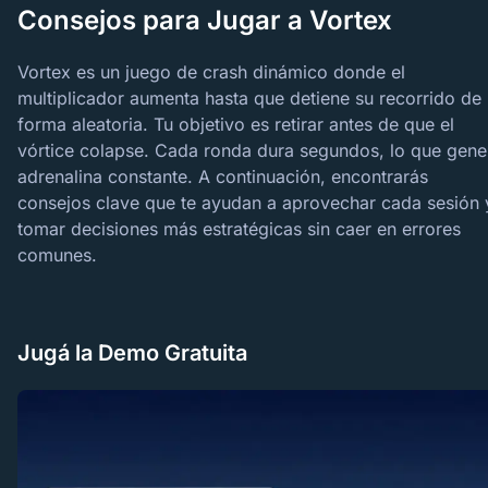
Consejos para Jugar a Vortex
Vortex es un juego de crash dinámico donde el
multiplicador aumenta hasta que detiene su recorrido de
forma aleatoria. Tu objetivo es retirar antes de que el
vórtice colapse. Cada ronda dura segundos, lo que gene
adrenalina constante. A continuación, encontrarás
consejos clave que te ayudan a aprovechar cada sesión 
tomar decisiones más estratégicas sin caer en errores
comunes.
Jugá la Demo Gratuita