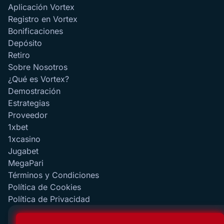
Aplicación Vortex
Registro en Vortex
Bonificaciones
Depósito
Retiro
Sobre Nosotros
¿Qué es Vortex?
Demostración
Estrategias
Proveedor
1xbet
1xcasino
Jugabet
MegaPari
Términos y Condiciones
Política de Cookies
Política de Privacidad