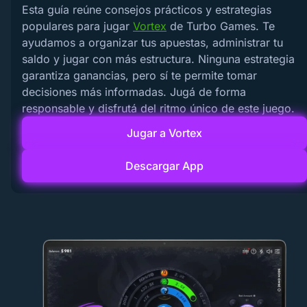
Esta guía reúne consejos prácticos y estrategias
1xcasino •
populares para jugar
Vortex
de Turbo Games. Te
2 900 000
Obtener
ARS + 380
ayudamos a organizar tus apuestas, administrar tu
FS
saldo y jugar con más estructura. Ninguna estrategia
garantiza ganancias, pero sí te permite tomar
decisiones más informadas. Jugá de forma
responsable y disfrutá del ritmo único de este juego.
Jugar a Vortex
Jugabet •
200% +
Obtener
100 FS
Descargar App
MegaPari •
1 800 000
Obtener
ARS + 150
FS