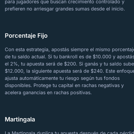
para jugadores que buscan crecimiento controlado y
prefieren no arriesgar grandes sumas desde el inicio.
Porcentaje Fijo
Con esta estrategia, apostás siempre el mismo porcentaj
de tu saldo actual. Si tu bankroll es de $10.000 y apostá
el 2%, tu apuesta será de $200. Si ganás y tu saldo sube
$12.000, la siguiente apuesta será de $240. Este enfoqu
ajusta automáticamente tu riesgo según tus fondos
disponibles. Protege tu capital en rachas negativas y
acelera ganancias en rachas positivas.
Martingala
La Martingala duplica tu apuesta después de cada pérdi