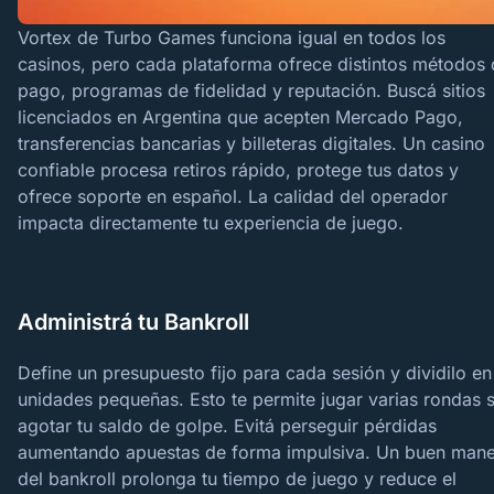
Vortex de Turbo Games funciona igual en todos los
casinos, pero cada plataforma ofrece distintos métodos
pago, programas de fidelidad y reputación. Buscá sitios
licenciados en Argentina que acepten Mercado Pago,
transferencias bancarias y billeteras digitales. Un casino
confiable procesa retiros rápido, protege tus datos y
ofrece soporte en español. La calidad del operador
impacta directamente tu experiencia de juego.
Administrá tu Bankroll
Define un presupuesto fijo para cada sesión y dividilo en
unidades pequeñas. Esto te permite jugar varias rondas s
agotar tu saldo de golpe. Evitá perseguir pérdidas
aumentando apuestas de forma impulsiva. Un buen mane
del bankroll prolonga tu tiempo de juego y reduce el