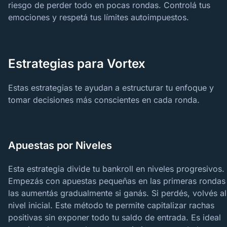
riesgo de perder todo en pocas rondas. Controlá tus
emociones y respetá tus límites autoimpuestos.
Estrategias para Vortex
Estas estrategias te ayudan a estructurar tu enfoque y
tomar decisiones más conscientes en cada ronda.
Apuestas por Niveles
Esta estrategia divide tu bankroll en niveles progresivos.
Empezás con apuestas pequeñas en las primeras rondas
las aumentás gradualmente si ganás. Si perdés, volvés al
nivel inicial. Este método te permite capitalizar rachas
positivas sin exponer todo tu saldo de entrada. Es ideal