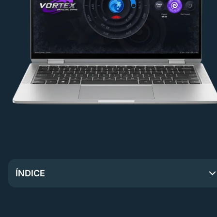
ÍNDICE