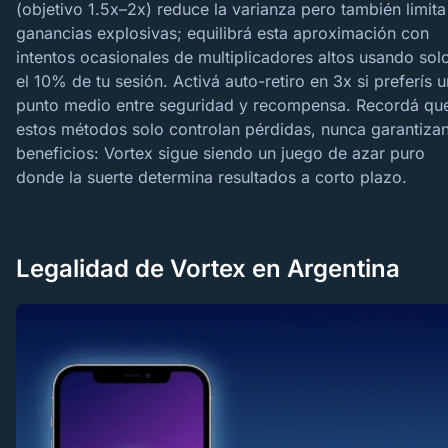
(objetivo 1.5x–2x) reduce la varianza pero también limita
ganancias explosivas; equilibrá esta aproximación con
intentos ocasionales de multiplicadores altos usando sol
el 10% de tu sesión. Activá auto-retiro en 3x si preferís u
punto medio entre seguridad y recompensa. Recordá qu
estos métodos solo controlan pérdidas, nunca garantiza
beneficios: Vortex sigue siendo un juego de azar puro
donde la suerte determina resultados a corto plazo.
Legalidad de Vortex en Argentina