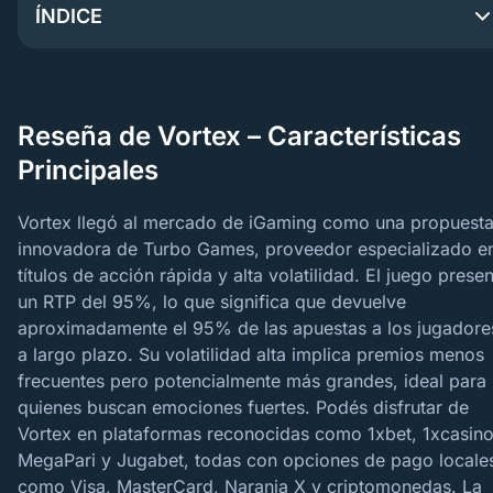
ÍNDICE
Reseña de Vortex – Características
Principales
Vortex llegó al mercado de iGaming como una propuest
innovadora de Turbo Games, proveedor especializado e
títulos de acción rápida y alta volatilidad. El juego prese
un RTP del 95%, lo que significa que devuelve
aproximadamente el 95% de las apuestas a los jugadore
a largo plazo. Su volatilidad alta implica premios menos
frecuentes pero potencialmente más grandes, ideal para
quienes buscan emociones fuertes. Podés disfrutar de
Vortex en plataformas reconocidas como 1xbet, 1xcasino
MegaPari y Jugabet, todas con opciones de pago locale
como Visa, MasterCard, Naranja X y criptomonedas. La