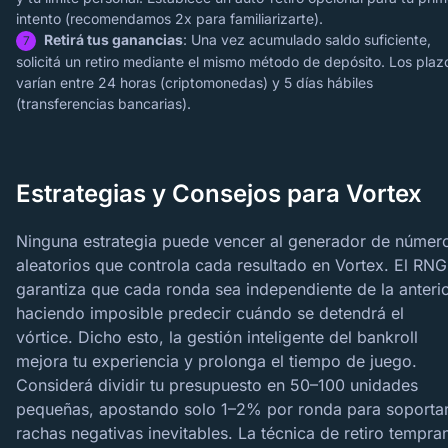
intento (recomendamos 2x para familiarizarte).
Retirá tus ganancias
: Una vez acumulado saldo suficiente,
solicitá un retiro mediante el mismo método de depósito. Los plaz
varían entre 24 horas (criptomonedas) y 5 días hábiles
(transferencias bancarias).
Estrategias y Consejos para Vortex
Ninguna estrategia puede vencer al generador de númer
aleatorios que controla cada resultado en Vortex. El RNG
garantiza que cada ronda sea independiente de la anterio
haciendo imposible predecir cuándo se detendrá el
vórtice. Dicho esto, la gestión inteligente del bankroll
mejora tu experiencia y prolonga el tiempo de juego.
Considerá dividir tu presupuesto en 50–100 unidades
pequeñas, apostando solo 1–2% por ronda para soporta
rachas negativas inevitables. La técnica de retiro tempra