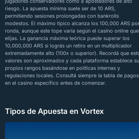
jugadores conservadores como a apostadores de alto
riesgo. La apuesta mínima suele ser de 10 ARS,
permitiendo sesiones prolongadas con bankrolls
modestos. El máximo típico alcanza los 100,000 ARS po
ronda, aunque este tope varía según el casino online que
elijas. La ganancia máxima teórica puede superar los
10,000,000 ARS si lográs un retiro en un multiplicador
extremadamente alto (100x o superior). Recordá que est
valores son aproximados y cada plataforma establece s
propios rangos basándose en políticas internas y
regulaciones locales. Consultá siempre la tabla de pagos
en el casino específico antes de comenzar.
Tipos de Apuesta en Vortex