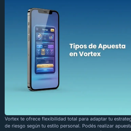
Vortex te ofrece flexibilidad total para adaptar tu estrate
de riesgo según tu estilo personal. Podés realizar apuest