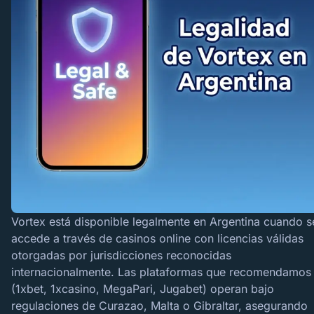
Vortex está disponible legalmente en Argentina cuando s
accede a través de casinos online con licencias válidas
otorgadas por jurisdicciones reconocidas
internacionalmente. Las plataformas que recomendamos
(1xbet, 1xcasino, MegaPari, Jugabet) operan bajo
regulaciones de Curazao, Malta o Gibraltar, asegurando