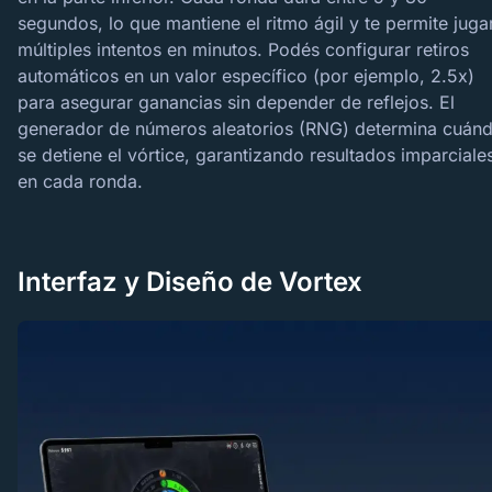
segundos, lo que mantiene el ritmo ágil y te permite juga
múltiples intentos en minutos. Podés configurar retiros
automáticos en un valor específico (por ejemplo, 2.5x)
para asegurar ganancias sin depender de reflejos. El
generador de números aleatorios (RNG) determina cuán
se detiene el vórtice, garantizando resultados imparciale
en cada ronda.
Interfaz y Diseño de Vortex