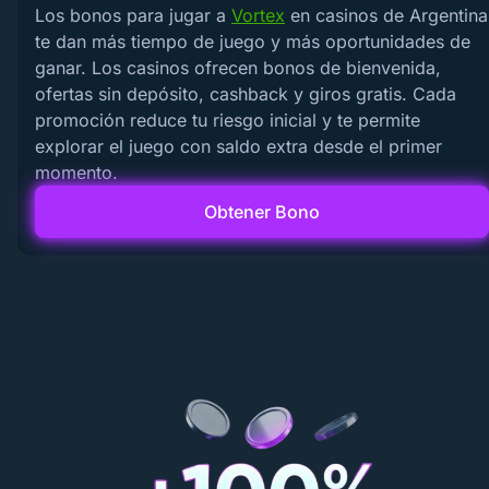
Los bonos para jugar a
Vortex
en casinos de Argentina
1xcasino •
te dan más tiempo de juego y más oportunidades de
2 900 000
Obtener
ARS + 380
ganar. Los casinos ofrecen bonos de bienvenida,
FS
ofertas sin depósito, cashback y giros gratis. Cada
promoción reduce tu riesgo inicial y te permite
explorar el juego con saldo extra desde el primer
momento.
Obtener Bono
Jugabet •
200% +
Obtener
100 FS
MegaPari •
1 800 000
Obtener
ARS + 150
FS