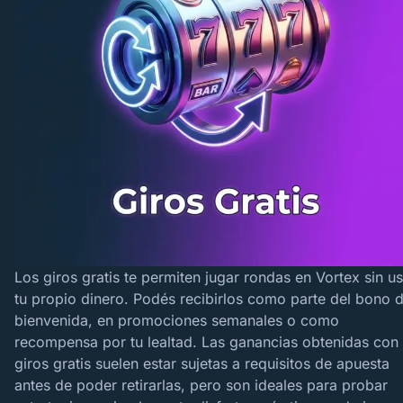
Los giros gratis te permiten jugar rondas en Vortex sin u
tu propio dinero. Podés recibirlos como parte del bono 
bienvenida, en promociones semanales o como
recompensa por tu lealtad. Las ganancias obtenidas con
giros gratis suelen estar sujetas a requisitos de apuesta
antes de poder retirarlas, pero son ideales para probar