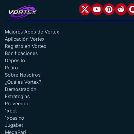
Mejores Apps de Vortex
Aplicación Vortex
Registro en Vortex
Bonificaciones
Depósito
Retiro
Sobre Nosotros
¿Qué es Vortex?
Demostración
Estrategias
Proveedor
1xbet
1xcasino
Jugabet
MegaPari