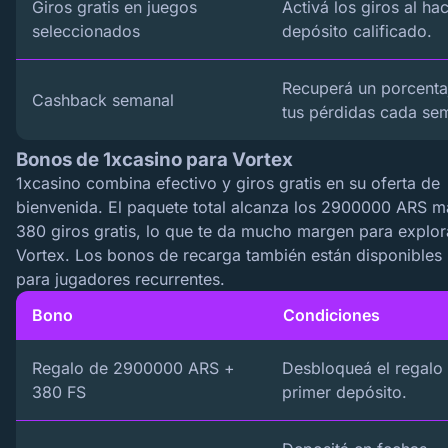
Giros gratis en juegos
Activá los giros al ha
seleccionados
depósito calificado.
Recuperá un porcenta
Cashback semanal
tus pérdidas cada se
Bonos de 1xcasino para Vortex
1xcasino combina efectivo y giros gratis en su oferta de
bienvenida. El paquete total alcanza los 2900000 ARS m
380 giros gratis, lo que te da mucho margen para explor
Vortex. Los bonos de recarga también están disponibles
para jugadores recurrentes.
Bono
Condiciones
Regalo de 2900000 ARS +
Desbloqueá el regalo 
380 FS
primer depósito.