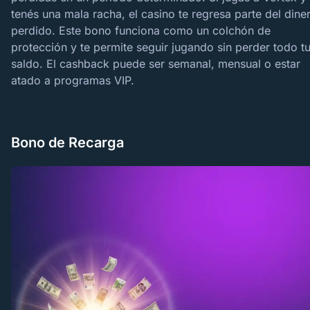
tenés una mala racha, el casino te regresa parte del dine
perdido. Este bono funciona como un colchón de
protección y te permite seguir jugando sin perder todo t
saldo. El cashback puede ser semanal, mensual o estar
atado a programas VIP.
Bono de Recarga