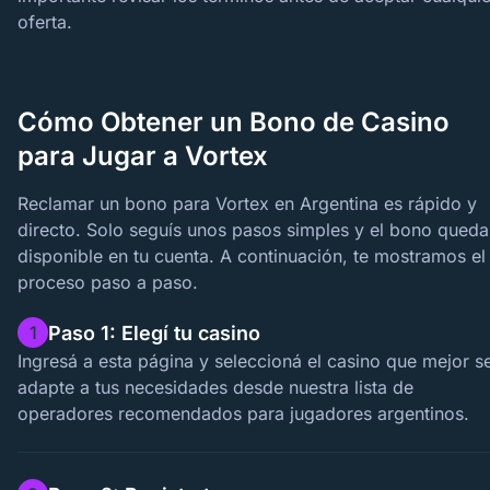
oferta.
Cómo Obtener un Bono de Casino
para Jugar a Vortex
Reclamar un bono para Vortex en Argentina es rápido y
directo. Solo seguís unos pasos simples y el bono queda
disponible en tu cuenta. A continuación, te mostramos el
proceso paso a paso.
Paso 1: Elegí tu casino
1
Ingresá a esta página y seleccioná el casino que mejor s
adapte a tus necesidades desde nuestra lista de
operadores recomendados para jugadores argentinos.