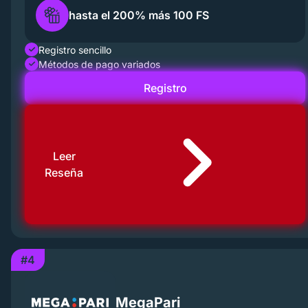
hasta el 200% más 100 FS
Registro sencillo
Métodos de pago variados
Registro
Leer
Reseña
#4
MegaPari