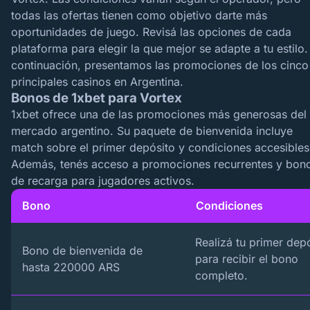
todas las ofertas tienen como objetivo darte más
oportunidades de juego. Revisá las opciones de cada
plataforma para elegir la que mejor se adapte a tu estilo.
continuación, presentamos las promociones de los cinco
principales casinos en Argentina.
Bonos de 1xbet para Vortex
1xbet ofrece una de las promociones más generosas del
mercado argentino. Su paquete de bienvenida incluye
match sobre el primer depósito y condiciones accesibles
Además, tenés acceso a promociones recurrentes y bon
de recarga para jugadores activos.
Bono
Condiciones
Realizá tu primer dep
Bono de bienvenida de
para recibir el bono
hasta 220000 ARS
completo.