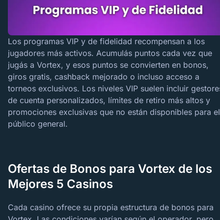
Los programas VIP y de fidelidad recompensan a los
jugadores más activos. Acumulás puntos cada vez que
jugás a Vortex, y esos puntos se convierten en bonos,
giros gratis, cashback mejorado o incluso acceso a
torneos exclusivos. Los niveles VIP suelen incluir gestore
de cuenta personalizados, límites de retiro más altos y
promociones exclusivas que no están disponibles para el
público general.
Ofertas de Bonos para Vortex de los
Mejores 5 Casinos
Cada casino ofrece su propia estructura de bonos para
Vortex. Las condiciones varían según el operador, pero