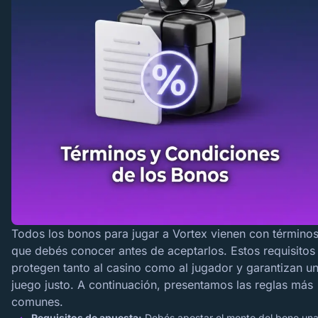
Todos los bonos para jugar a Vortex vienen con término
que debés conocer antes de aceptarlos. Estos requisitos
protegen tanto al casino como al jugador y garantizan u
juego justo. A continuación, presentamos las reglas más
comunes.
Requisitos de apuesta:
Debés apostar el monto del bono un