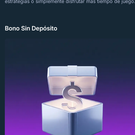
estrategias o simplemente disfrutar más tiempo de juego
Bono Sin Depósito