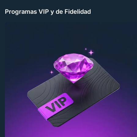
Programas VIP y de Fidelidad