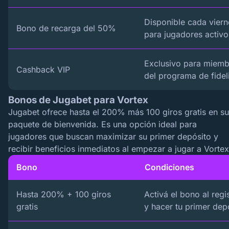
Disponible cada viern
Bono de recarga del 50%
para jugadores activo
Exclusivo para miem
Cashback VIP
del programa de fidel
Bonos de Jugabet para Vortex
Jugabet ofrece hasta el 200% más 100 giros gratis en su
paquete de bienvenida. Es una opción ideal para
jugadores que buscan maximizar su primer depósito y
recibir beneficios inmediatos al empezar a jugar a Vortex
Bono
Condiciones
Hasta 200% + 100 giros
Activá el bono al regis
gratis
y hacer tu primer dep