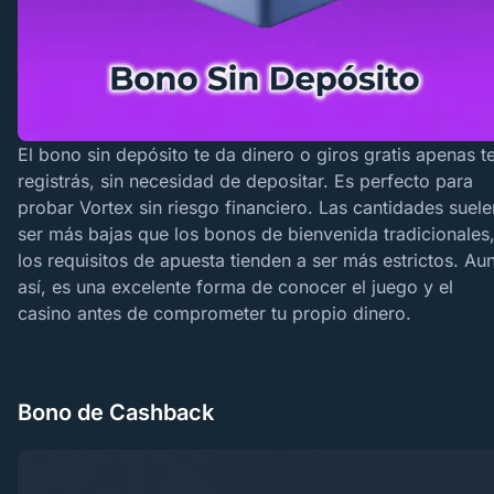
El bono sin depósito te da dinero o giros gratis apenas t
registrás, sin necesidad de depositar. Es perfecto para
probar Vortex sin riesgo financiero. Las cantidades suele
ser más bajas que los bonos de bienvenida tradicionales,
los requisitos de apuesta tienden a ser más estrictos. Au
así, es una excelente forma de conocer el juego y el
casino antes de comprometer tu propio dinero.
Bono de Cashback