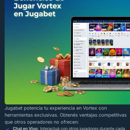
Jugabet potencia tu experiencia en Vortex con
herramientas exclusivas. Obtenés ventajas competitivas
que otros operadores no ofrecen:
Chat en Vivo
: Interactuá con otros jugadores durante cada