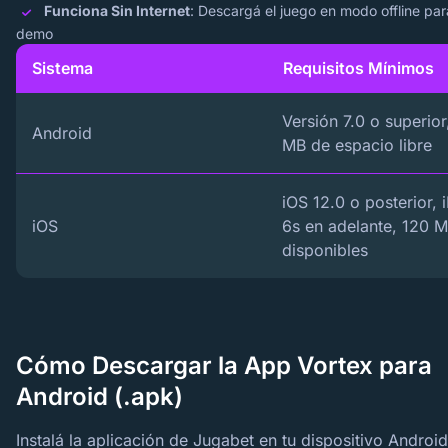
Funciona Sin Internet
: Descargá el juego en modo offline par
demo
Sistema
Requisitos Mínimos
Versión 7.0 o superior
Android
MB de espacio libre
iOS 12.0 o posterior, 
iOS
6s en adelante, 120 
disponibles
Cómo Descargar la App Vortex para
Android (.apk)
Instalá la aplicación de Jugabet en tu dispositivo Android