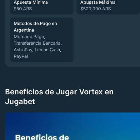
Apuesta Mínima
Apuesta Máxima
$50 ARS
$500,000 ARS
Métodos de Pago en
Argentina
Mercado Pago,
Transferencia Bancaria,
AstroPay, Lemon Cash,
PayPal
Beneficios de Jugar Vortex en
Jugabet