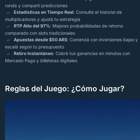
ronda y compartí predicciones
Estadísticas en Tiempo Real
: Consultá el historial de
multiplicadores y ajustá tu estrategia
RTP Alto del 97%
: Mejores probabilidades de retorno
comparado con slots tradicionales
Apuestas desde $50 ARS
: Comenzá con inversiones bajas y
escalá según tu presupuesto
Retiro Instantáneo
: Cobrá tus ganancias en minutos con
Mercado Pago y billeteras digitales
Reglas del Juego: ¿Cómo Jugar?