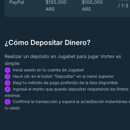
PayPal
$150,000
$100,000
/ 1-3
ARS
ARS
¿Cómo Depositar Dinero?
Realizar un depósito en Jugabet para jugar Vortex es
simple:
Iniciá sesión en tu cuenta de Jugabet
Hacé clic en el botón “Depositar” en el menú superior
Elegí tu método de pago preferido de la lista disponible
Ingresá el monto que querés depositar respetando los límites
mínimos
Confirmá la transacción y esperá la acreditación instantánea 
tu saldo