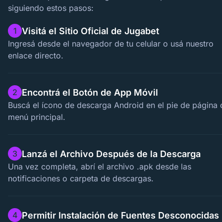
siguiendo estos pasos:
Visitá el Sitio Oficial de Jugabet
1
Ingresá desde el navegador de tu celular o usá nuestro
enlace directo.
Encontrá el Botón de App Móvil
2
Buscá el ícono de descarga Android en el pie de página 
menú principal.
Lanzá el Archivo Después de la Descarga
3
Una vez completa, abrí el archivo .apk desde las
notificaciones o carpeta de descargas.
Permitir Instalación de Fuentes Desconocidas
4