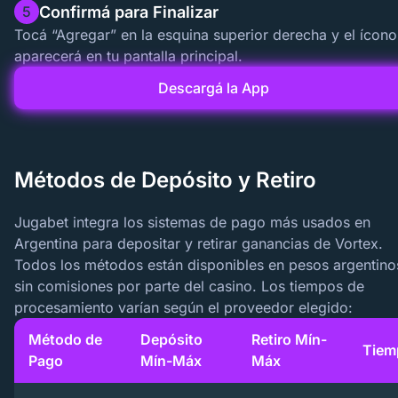
Confirmá para Finalizar
5
Tocá “Agregar” en la esquina superior derecha y el ícono
aparecerá en tu pantalla principal.
Descargá la App
Métodos de Depósito y Retiro
Jugabet integra los sistemas de pago más usados en
Argentina para depositar y retirar ganancias de Vortex.
Todos los métodos están disponibles en pesos argentino
sin comisiones por parte del casino. Los tiempos de
procesamiento varían según el proveedor elegido:
Método de
Depósito
Retiro Mín-
Tiem
Pago
Mín-Máx
Máx