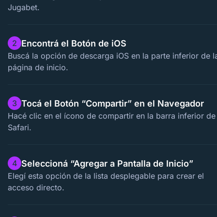
Jugabet.
Encontrá el Botón de iOS
2
Buscá la opción de descarga iOS en la parte inferior de l
página de inicio.
Tocá el Botón “Compartir” en el Navegador
3
Hacé clic en el ícono de compartir en la barra inferior de
Safari.
Seleccioná “Agregar a Pantalla de Inicio”
4
Elegí esta opción de la lista desplegable para crear el
acceso directo.