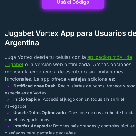
Usá el Código
Jugabet Vortex App para Usuarios d
Argentina
Jugá Vortex desde tu celular con la
aplicación móvil de
Jugabet
o la versión web optimizada. Ambas opciones
replican la experiencia de escritorio sin limitaciones
funcionales. La app ofrece ventajas adicionales:
Notificaciones Push
: Recibí alertas de bonos, torneos y ron
especiales de Vortex
Inicio Rápido
: Accedé al juego con un toque sin abrir el
navegador
Uso de Datos Optimizado
: Consume menos ancho de banda
que el navegador móvil
Interfaz Adaptada
: Botones más grandes y controles táctiles
diseñados para pantallas pequeñas